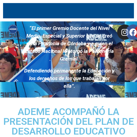
“El primer Gremio Docente del Nivel
Medio, Especial y Superior que se creó
en la Provincia de Córdoba y
a quien el
Estado Nacional le otorgó la Personería
Gremial.
Defendiendo permanente la Educación y
los derechos de los que trabajan por
ella”.
ADEME ACOMPAÑÓ LA
PRESENTACIÓN DEL PLAN DE
DESARROLLO EDUCATIVO