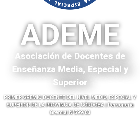
ADEME
Asociación de Docentes de
Enseñanza Media, Especial y
Superior
PRIMER GREMIO DOCENTE DEL NIVEL MEDIO, ESPECIAL Y
SUPERIOR DE LA PROVINCIA DE CÓRDOBA | Personería
Gremial N°599/63