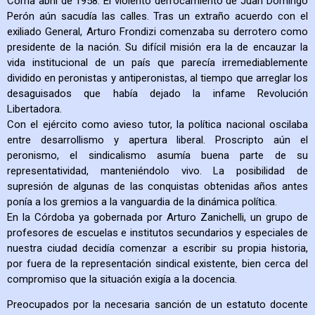
Corría abril de 1958. El violento derrocamiento de Juan Domingo
Perón aún sacudía las calles. Tras un extraño acuerdo con el
exiliado General, Arturo Frondizi comenzaba su derrotero como
presidente de la nación. Su difícil misión era la de encauzar la
vida institucional de un país que parecía irremediablemente
dividido en peronistas y antiperonistas, al tiempo que arreglar los
desaguisados que había dejado la infame Revolución
Libertadora.
Con el ejército como avieso tutor, la política nacional oscilaba
entre desarrollismo y apertura liberal. Proscripto aún el
peronismo, el sindicalismo asumía buena parte de su
representatividad, manteniéndolo vivo. La posibilidad de
supresión de algunas de las conquistas obtenidas años antes
ponía a los gremios a la vanguardia de la dinámica política.
En la Córdoba ya gobernada por Arturo Zanichelli, un grupo de
profesores de escuelas e institutos secundarios y especiales de
nuestra ciudad decidía comenzar a escribir su propia historia,
por fuera de la representación sindical existente, bien cerca del
compromiso que la situación exigía a la docencia.
Preocupados por la necesaria sanción de un estatuto docente