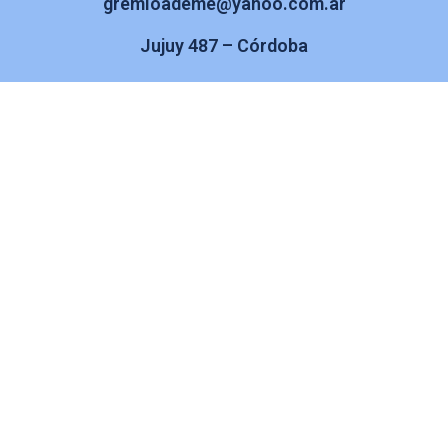
gremioademe@yahoo.com.ar
Jujuy 487 – Córdoba