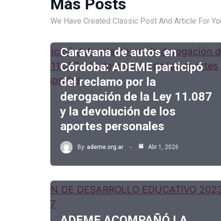
Más Posts
We Have Created Classic Post And Article For Yo
Caravana de autos en
Córdoba: ADEME participó
del reclamo por la
derogación de la Ley 11.087
y la devolución de los
aportes personales
By
ademe.org.ar
Abr 1, 2026
ADEME ACOMPAÑÓ LA