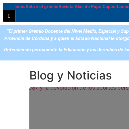
Inicio
Sobre el gremio
Revista Alas de Papel
Capacitacio
Hamburger Toggle Menu
“El primer Gremio Docente del Nivel Medio, Especial y Supe
Provincia de Córdoba y
a quien el Estado Nacional le otorg
Defendiendo permanente la Educación y los derechos de los 
Blog y Noticias