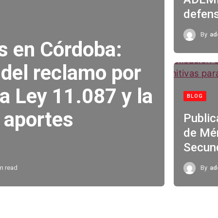
defens
By
ad
s en Córdoba:
del reclamo por
la Ley 11.087 y la
BLOG
 aportes
Public
de Mér
Secund
n read
By
ad