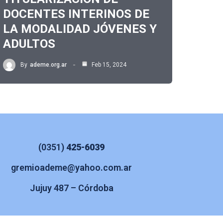
DOCENTES INTERINOS DE
LA MODALIDAD JÓVENES Y
ADULTOS
By
ademe.org.ar
Feb 15, 2024
(0351)
425-6039
gremioademe@yahoo.com.ar
Jujuy 487 – Córdoba