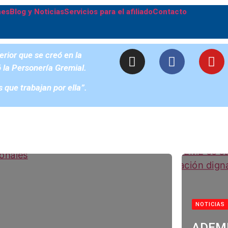
nes
Blog y Noticias
Servicios para el afiliado
Contacto
rior que se creó en la
ó la Personería Gremial.
que trabajan por ella”.
NOTICIAS
ADEME